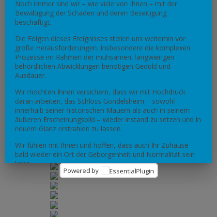
Noch immer sind wir – wie viele von Ihnen – mit der
Bewältigung der Schäden und deren Beseitigung
beschäftigt.
Die Folgen dieses Ereignisses stellen uns weiterhin vor
große Herausforderungen. Insbesondere die komplexen
Prozesse im Rahmen der mühsamen, langwierigen
behördlichen Abwicklungen benotigen Geduld und
Ausdauer.
Wir möchten Ihnen versichern, dass wir mit Hochdruck
daran arbeiten, das Schloss Gondelsheim – sowohl
innerhalb seiner historischen Mauern als auch in seinem
äußeren Erscheinungsbild – wieder instand zu setzen und in
neuem Glanz erstrahlen zu lassen.
Wir fühlen mit Ihnen und hoffen, dass auch Ihr Zuhause
bald wieder ein Ort der Geborgenheit und Normalität sein
kann.
Powered by
Mit freundlichen Grüßen
No, thank you. I do not want.
100% secure your website.