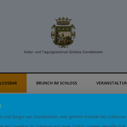
HLOSSBAR
BRUNCH IM SCHLOSS
VERANSTALTU
n
T
en und Bürger von Gondelsheim, sehr geehrte Freunde des Schlosses
seit ein Unwetter Ihr Zuhause und unser Schloss schwer getroffen hat.